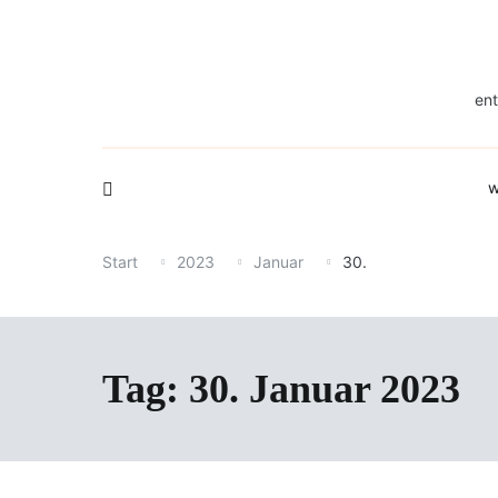
Zum
Inhalt
springen
ent
w
Start
2023
Januar
30.
Tag:
30. Januar 2023