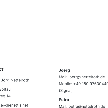
KT
Joerg
Mail: joerg@nettelroth.de
 Jörg Nettelroth
Mobile: +49 160 9760944
Soltau
(Signal)
weg 14
Petra
is@dienettis.net
Mail: petra@nettelroth.de