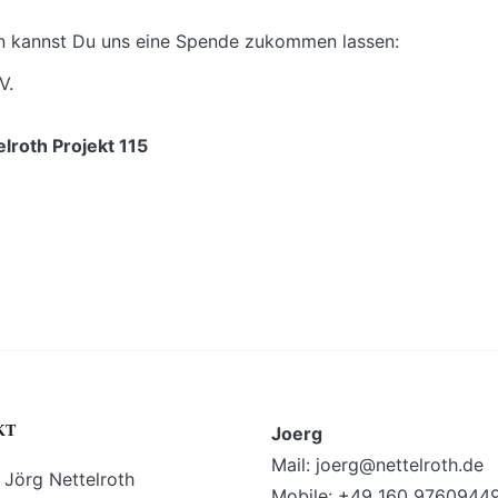
 kannst Du uns eine Spende zukommen lassen:
V.
roth Projekt 115
KT
Joerg
Mail: joerg@nettelroth.de
 Jörg Nettelroth
Mobile: +49 160 9760944