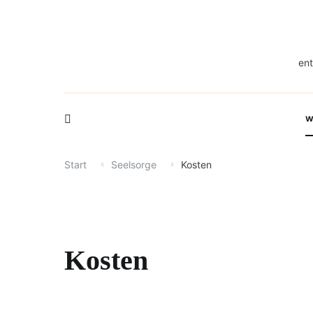
Zum
Inhalt
springen
ent
w
Start
Seelsorge
Kosten
Kosten