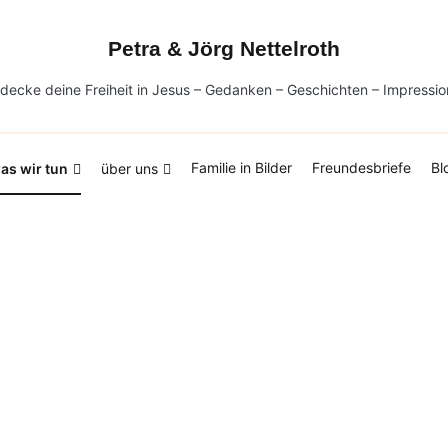
Petra & Jörg Nettelroth
decke deine Freiheit in Jesus – Gedanken – Geschichten – Impressi
Familie in Bilder
Freundesbriefe
Bl
as wir tun
über uns