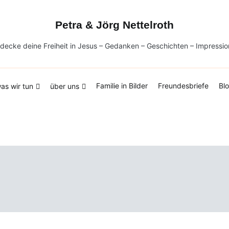
Petra & Jörg Nettelroth
decke deine Freiheit in Jesus – Gedanken – Geschichten – Impressi
Familie in Bilder
Freundesbriefe
Bl
as wir tun
über uns