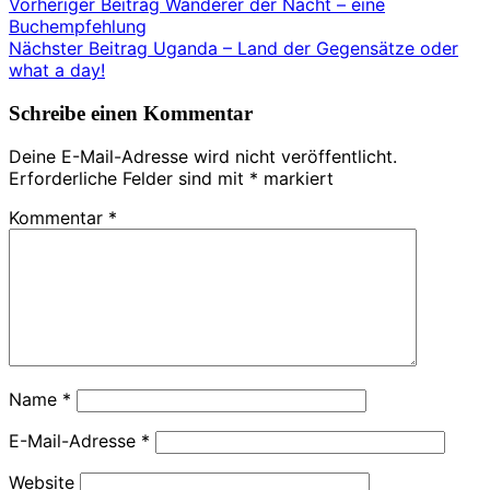
Beitragsnavigation
Vorheriger Beitrag
Wanderer der Nacht – eine
Buchempfehlung
Nächster Beitrag
Uganda – Land der Gegensätze oder
what a day!
Schreibe einen Kommentar
Deine E-Mail-Adresse wird nicht veröffentlicht.
Erforderliche Felder sind mit
*
markiert
Kommentar
*
Name
*
E-Mail-Adresse
*
Website