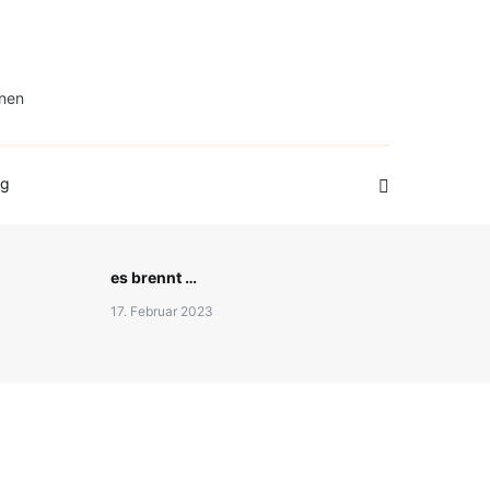
onen
og
es brennt …
17. Februar 2023