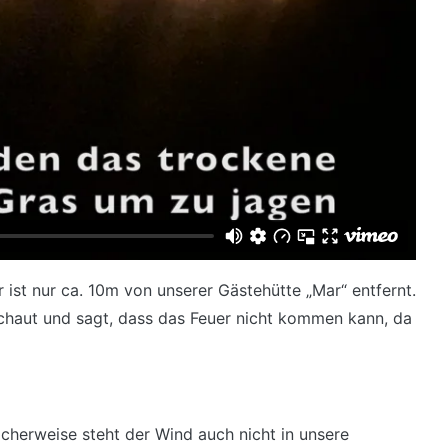
 ist nur ca. 10m von unserer Gästehütte „Mar“ entfernt.
schaut und sagt, dass das Feuer nicht kommen kann, da
icherweise steht der Wind auch nicht in unsere