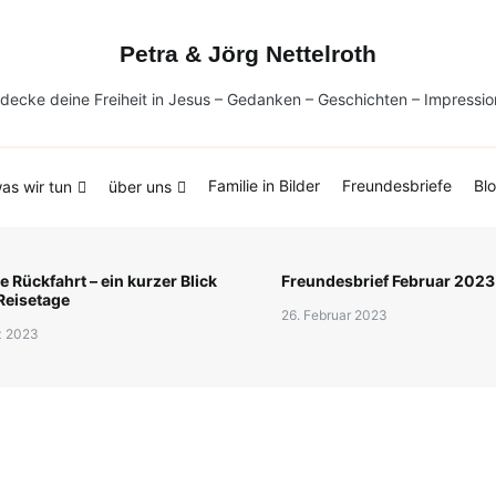
undesbriefe
Blog
Petra & Jörg Nettelroth
decke deine Freiheit in Jesus – Gedanken – Geschichten – Impressi
Familie in Bilder
Freundesbriefe
Bl
as wir tun
über uns
 Rückfahrt – ein kurzer Blick
Freundesbrief Februar 2023
 Reisetage
26. Februar 2023
z 2023