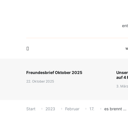
Zum
Familie in Bilder
Fre
was wir tun
über uns
Inhalt
springen
ent
w
Freundesbrief Oktober 2025
Unsere
auf 4
22. Oktober 2025
3. Mär
Start
2023
Februar
17.
es brennt …