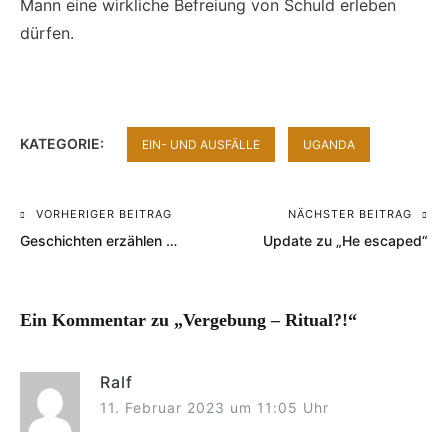
Mann eine wirkliche Befreiung von Schuld erleben
dürfen.
KATEGORIE:
EIN- UND AUSFÄLLE
UGANDA
VORHERIGER BEITRAG
NÄCHSTER BEITRAG
Beitragsnavigation
Geschichten erzählen …
Update zu „He escaped“
Ein Kommentar zu „
Vergebung – Ritual?!
“
Ralf
11. Februar 2023 um 11:05 Uhr