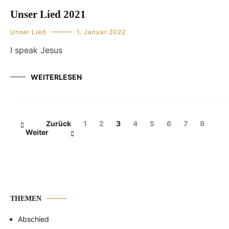
Unser Lied 2021
Unser Lied
1. Januar 2022
I speak Jesus
WEITERLESEN
Beitragsnavigation
Seite
Seite
Seite
Seite
Seite
Seite
Seite
Seite
Zurück
1
2
3
4
5
6
7
8
Weiter
THEMEN
Abschied