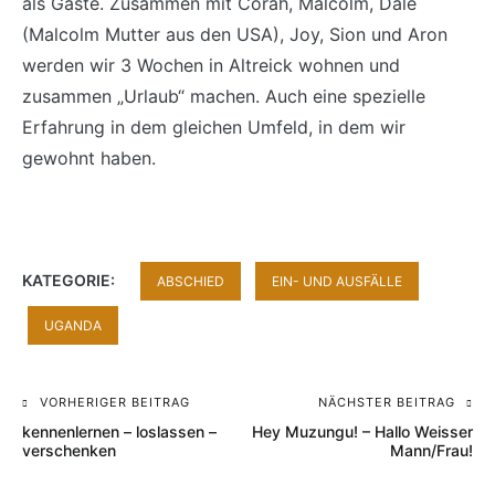
als Gäste. Zusammen mit Corah, Malcolm, Dale
(Malcolm Mutter aus den USA), Joy, Sion und Aron
werden wir 3 Wochen in Altreick wohnen und
zusammen „Urlaub“ machen. Auch eine spezielle
Erfahrung in dem gleichen Umfeld, in dem wir
gewohnt haben.
KATEGORIE:
ABSCHIED
EIN- UND AUSFÄLLE
UGANDA
VORHERIGER BEITRAG
NÄCHSTER BEITRAG
Beitragsnavigation
kennenlernen – loslassen –
Hey Muzungu! – Hallo Weisser
verschenken
Mann/Frau!