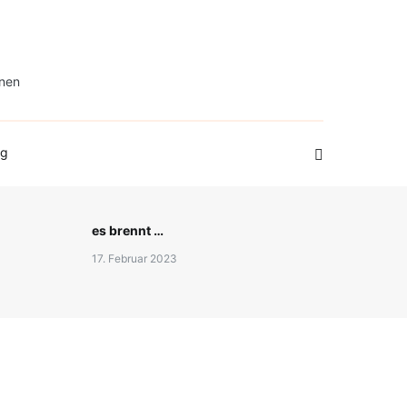
onen
og
es brennt …
17. Februar 2023