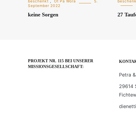
beschenkt
,
Ot Pa Wora
5.
beschenk
September 2022
keine Sorgen
27 Tauf
PROJEKT NR. 115 BEI UNSERER
KONTA
MISSIONSGESELLSCHAFT:
Petra &
29614 
Fichte
dienett