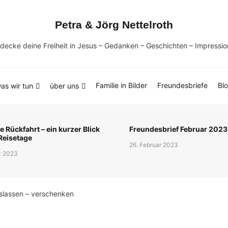
undesbriefe
Blog
Petra & Jörg Nettelroth
decke deine Freiheit in Jesus – Gedanken – Geschichten – Impressi
Familie in Bilder
Freundesbriefe
Bl
as wir tun
über uns
 Rückfahrt – ein kurzer Blick
Freundesbrief Februar 2023
 Reisetage
26. Februar 2023
z 2023
oslassen – verschenken