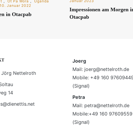
Januar 2023
t
,
Ot Pa Wora
,
Uganda
10. Januar 2022
Impressionen am Morgen i
en in Otacpab
Otacpab
KT
Joerg
Mail: joerg@nettelroth.de
 Jörg Nettelroth
Mobile: +49 160 9760944
Soltau
(Signal)
weg 14
Petra
is@dienettis.net
Mail: petra@nettelroth.de
Mobile:+49 160 97609559
(Signal)