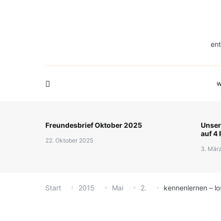
Zum
Familie in Bilder
Fre
was wir tun
über uns
Inhalt
springen
ent
w
Freundesbrief Oktober 2025
Unsere
auf 4
22. Oktober 2025
3. Mär
Start
2015
Mai
2.
kennenlernen – l