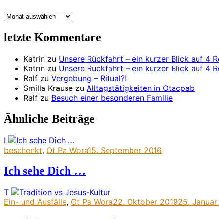
Archiv
letzte Kommentare
Katrin
zu
Unsere Rückfahrt – ein kurzer Blick auf 4 R
Katrin
zu
Unsere Rückfahrt – ein kurzer Blick auf 4 R
Ralf
zu
Vergebung – Ritual?!
Smilla Krause
zu
Alltagstätigkeiten in Otacpab
Ralf
zu
Besuch einer besonderen Familie
Ähnliche Beiträge
I
beschenkt
,
Ot Pa Wora
15. September 2016
Ich sehe Dich …
T
Ein- und Ausfälle
,
Ot Pa Wora
22. Oktober 2019
25. Januar