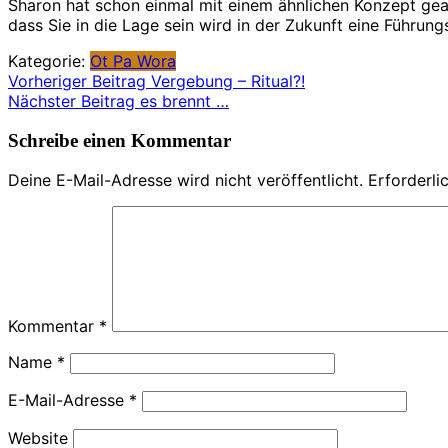
Sharon hat schon einmal mit einem ähnlichen Konzept gear
dass Sie in die Lage sein wird in der Zukunft eine Führun
Kategorie:
Ot Pa Wora
Beitragsnavigation
Vorheriger Beitrag
Vergebung – Ritual?!
Nächster Beitrag
es brennt …
Schreibe einen Kommentar
Deine E-Mail-Adresse wird nicht veröffentlicht.
Erforderli
Kommentar
*
Name
*
E-Mail-Adresse
*
Website