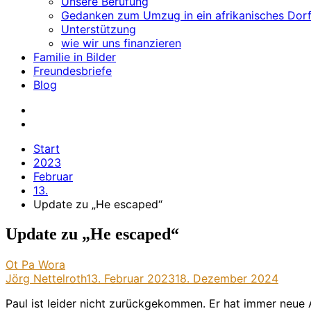
Unsere Berufung
Gedanken zum Umzug in ein afrikanisches Dor
Unterstützung
wie wir uns finanzieren
Familie in Bilder
Freundesbriefe
Blog
Start
2023
Februar
13.
Update zu „He escaped“
Update zu „He escaped“
Ot Pa Wora
Jörg Nettelroth
13. Februar 2023
18. Dezember 2024
P
aul ist leider nicht zurückgekommen. Er hat immer neue