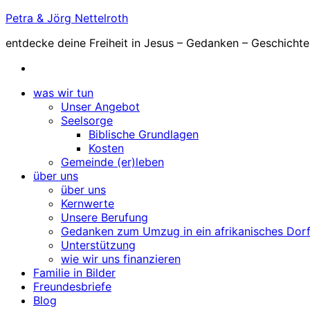
Zum
Petra & Jörg Nettelroth
Inhalt
entdecke deine Freiheit in Jesus – Gedanken – Geschicht
springen
was wir tun
Unser Angebot
Seelsorge
Biblische Grundlagen
Kosten
Gemeinde (er)leben
über uns
über uns
Kernwerte
Unsere Berufung
Gedanken zum Umzug in ein afrikanisches Dor
Unterstützung
wie wir uns finanzieren
Familie in Bilder
Freundesbriefe
Blog